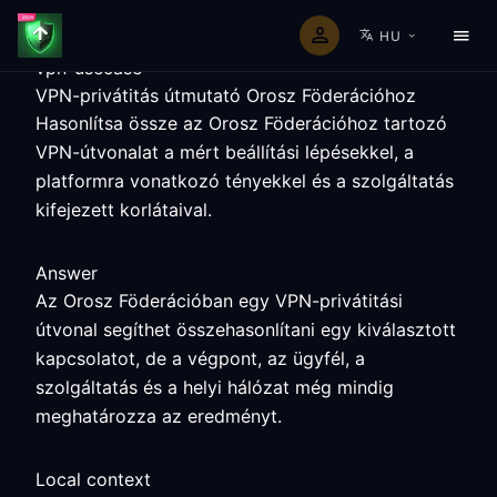
HU
vpn-usecase
VPN-privátitás útmutató Orosz Föderációhoz
Hasonlítsa össze az Orosz Föderációhoz tartozó
VPN-útvonalat a mért beállítási lépésekkel, a
platformra vonatkozó tényekkel és a szolgáltatás
kifejezett korlátaival.
Answer
Az Orosz Föderációban egy VPN-privátitási
útvonal segíthet összehasonlítani egy kiválasztott
kapcsolatot, de a végpont, az ügyfél, a
szolgáltatás és a helyi hálózat még mindig
meghatározza az eredményt.
Local context