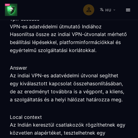
HU
vpn-usecase
VPN-es adatvédelmi útmutató Indiához
Hasonlítsa össze az indiai VPN-útvonalat mérhető
beállítási lépésekkel, platforminformációkkal és
egyértelmű szolgáltatási korlátokkal.
Answer
Az indiai VPN-es adatvédelmi útvonal segíthet
egy kiválasztott kapcsolat összehasonlításában,
de az eredményt továbbra is a végpont, a kliens,
a szolgáltatás és a helyi hálózat határozza meg.
Local context
Az Indián keresztül csatlakozók rögzíthetnek egy
közvetlen alapértéket, tesztelhetnek egy