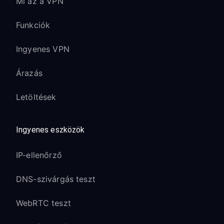
Mi az a VPN
Funkciók
Ingyenes VPN
Árazás
Letöltések
Ingyenes eszközök
IP-ellenőrző
DNS-szivárgás teszt
WebRTC teszt