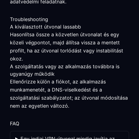
adatvédelmi feladatnak.
Troubleshooting
A kiválasztott útvonal lassabb
Hasonlítsa össze a közvetlen útvonalat és egy
közeli végpontot, majd állítsa vissza a mentett
profilt, ha az útvonal torlódást vagy instabilitást
okoz.
A szolgáltatás vagy az alkalmazás továbbra is
ugyanúgy működik
Ellenőrizze külön a fiókot, az alkalmazás
munkamenetét, a DNS-viselkedést és a
szolgáltatási szabályzatot; az útvonal módosítása
nem az egyetlen változó.
FAQ
Egy indiai VPN-útvonal mindig javítja az