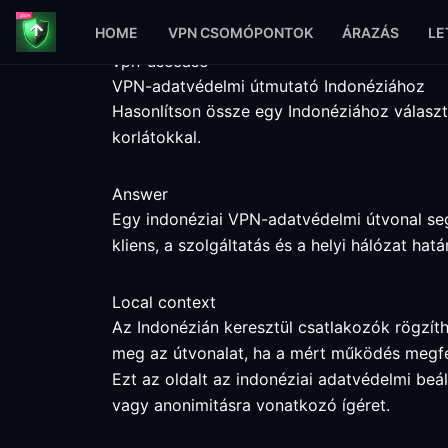
HOME
VPN CSOMÓPONTOK
ÁRAZÁS
LE
vpn-usecase
VPN-adatvédelmi útmutató Indonéziához
Hasonlítson össze egy Indonéziához választ
korlátokkal.
Answer
Egy indonéziai VPN-adatvédelmi útvonal seg
kliens, a szolgáltatás és a helyi hálózat hat
Local context
Az Indonézián keresztül csatlakozók rögzíth
meg az útvonalat, ha a mért működés megfel
Ezt az oldalt az indonéziai adatvédelmi beá
vagy anonimitásra vonatkozó ígéret.