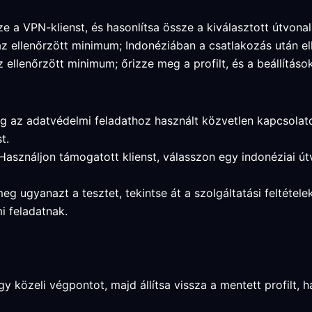
e a VPN-klienst, és hasonlítsa össze a kiválasztott útvonal
az ellenőrzött minimum; Indonéziában a csatlakozás után el
 ellenőrzött minimum; őrizze meg a profilt, és a beállítás
g az adatvédelmi feladathoz használt közvetlen kapcsolatot,
t.
 Használjon támogatott klienst, válasszon egy indonéziai ú
meg ugyanazt a tesztet, tekintse át a szolgáltatási feltétel
i feladatnak.
 közeli végpontot, majd állítsa vissza a mentett profilt, ha