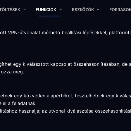
TÖLTÉSEK
FUNKCIÓK
ESZKÖZÖK
FORRÁSO
ott VPN-útvonalat mérhető beállítási lépésekkel, platformt
íthet egy kiválasztott kapcsolat összehasonlításában, de 
ározza meg.
etnek egy közvetlen alapértéket, tesztelhetnek egy kiválas
el a feladatnak.
llításhoz használja; az útvonal kiválasztása összehasonlítá