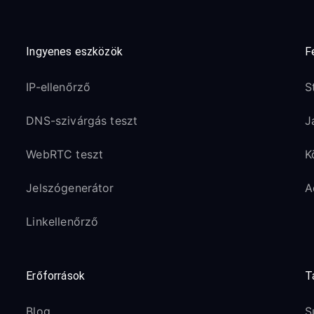
Ingyenes eszközök
F
IP-ellenőrző
S
DNS-szivárgás teszt
J
WebRTC teszt
K
Jelszógenerátor
A
Linkellenőrző
Erőforrások
T
Blog
S