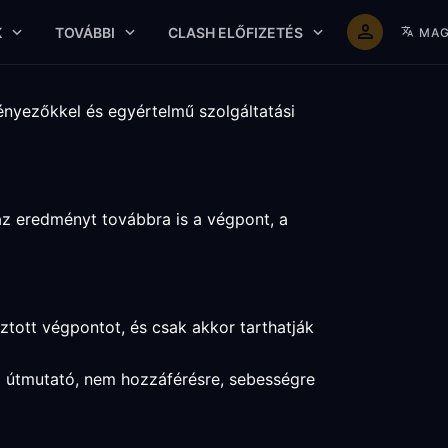
K
TOVÁBBI
CLASH ELŐFIZETÉS
MAG
ényezőkkel és egyértelmű szolgáltatási
az eredményt továbbra is a végpont, a
ztott végpontot, és csak akkor tarthatják
si útmutató, nem hozzáférésre, sebességre