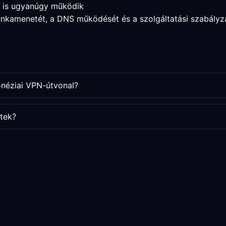
a is ugyanúgy működik
munkamenetét, a DNS működését és a szolgáltatási szabályz
onéziai VPN-útvonal?
tek?