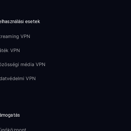
elhasználási esetek
treaming VPN
áték VPN
özösségi média VPN
datvédelmi VPN
ámogatás
úgóközpont