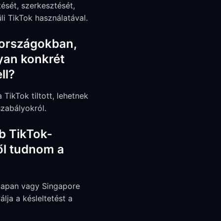
ését, szerkesztését,
li TikTok használatával.
 országokban,
lyan konkrét
ll?
ikTok tiltott, lehetnek
zabályokról.
b TikTok-
ől tudnom a
 Japan vagy Singapore
lja a késleltetést a