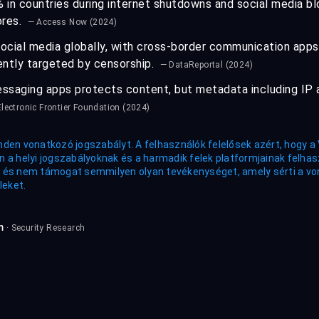
n countries during internet shutdowns and social media bl
ores.
— Access Now (2024)
 social media globally, with cross-border communication app
ntly targeted by censorship.
— DataReportal (2024)
ssaging apps protects content, but metadata including IP 
lectronic Frontier Foundation (2024)
nden vonatkozó jogszabályt. A felhasználók felelősek azért, hogy a
 a helyi jogszabályoknak és a harmadik felek platformjainak felhasz
 és nem támogat semmilyen olyan tevékenységet, amely sérti a vo
leket.
m
· Security Research