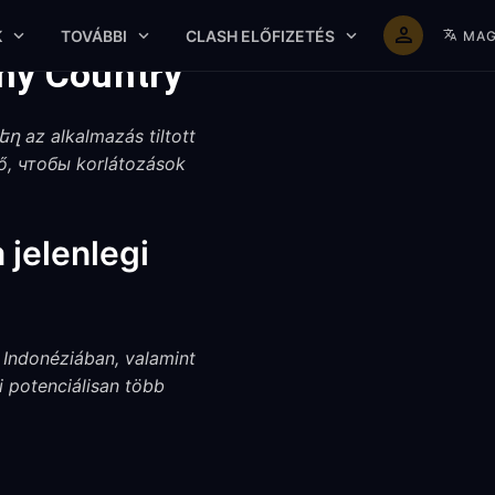
K
TOVÁBBI
CLASH ELŐFIZETÉS
MAG
Any Country
 az alkalmazás tiltott
tő, чтобы korlátozások
 jelenlegi
 Indonéziában, valamint
 potenciálisan több