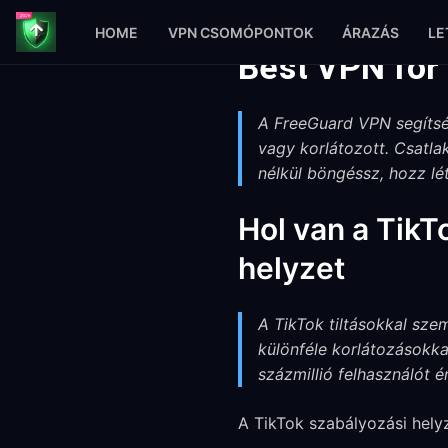
HOME
VPN CSOMÓPONTOK
ÁRAZÁS
LE
Best VPN for
A FreeGuard VPN segítsé
vagy korlátozott. Csatla
nélkül böngéssz, hozz lé
Hol van a TikTo
helyzet
A TikTok tiltásokkal sze
különféle korlátozásokk
százmillió felhasználót ér
A TikTok szabályozási helyz