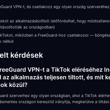
eGuard VPN-t, és csatlakozz egy olyan ország szerveréhez,
Tokot az alkalmazásboltból (előfordulhat, hogy módosítano
eltávolították az országodban)
kTokot, miközben a FreeGuard-hoz csatlakozol — böngéssz
k nélkül
elt kérdések
reeGuard VPN-t a TikTok eléréséhez I
az alkalmazás teljesen tiltott, és mit k
gok közül?
uard szerverhez egy olyan országban, ahol a TikTok elérhe
smentes országon keresztül irányítja, megkerülve a tiltást.