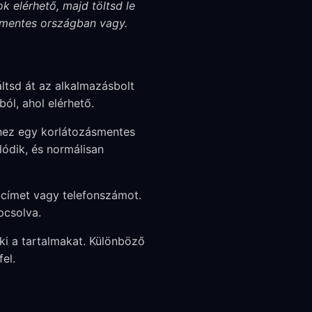
k elérhető, majd töltsd le
ásmentes országban vagy.
tsd át az alkalmazásbolt
ól, ahol elérhető.
hez egy korlátozásmentes
ódik, és normálisan
 címet vagy telefonszámot.
pcsolva.
ki a tartalmakat. Különböző
el.