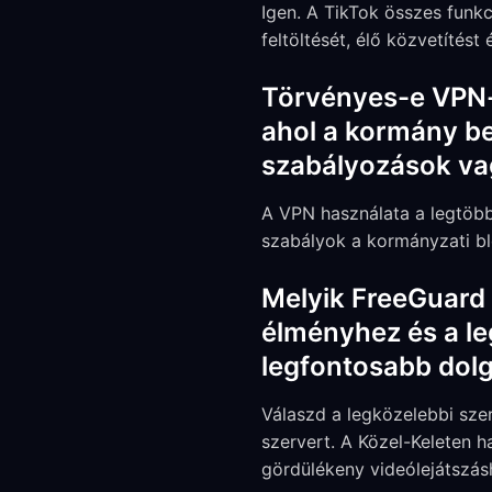
Igen. A TikTok összes funkc
feltöltését, élő közvetítés
Törvényes-e VPN-t
ahol a kormány be
szabályozások vag
A VPN használata a legtöbb
szabályok a kormányzati bl
Melyik FreeGuard 
élményhez és a le
legfontosabb dol
Válaszd a legközelebbi sze
szervert. A Közel-Keleten h
gördülékeny videólejátszás