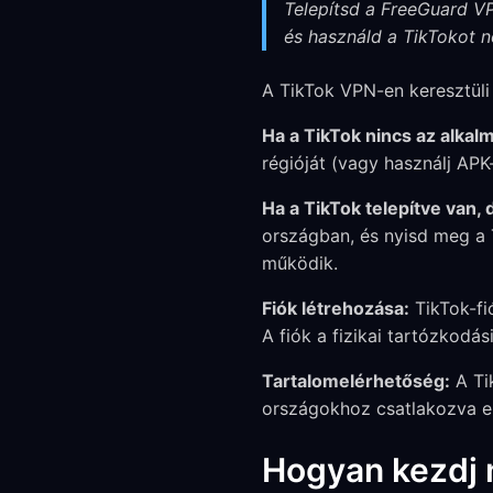
Telepítsd a FreeGuard VP
és használd a TikTokot n
A TikTok VPN-en keresztüli 
Ha a TikTok nincs az alka
régióját (vagy használj APK
Ha a TikTok telepítve van, 
országban, és nyisd meg a 
működik.
Fiók létrehozása:
TikTok-fi
A fiók a fizikai tartózkodá
Tartalomelérhetőség:
A Tik
országokhoz csatlakozva elt
Hogyan kezdj 