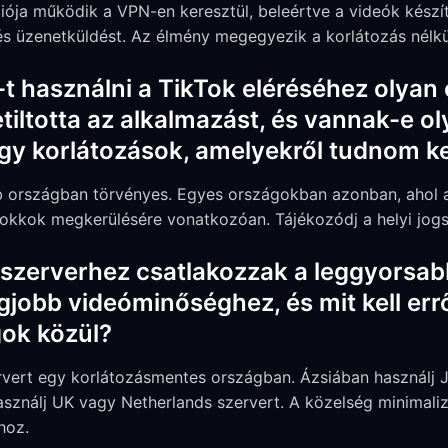
iója működik a VPN-en keresztül, beleértve a videók készít
t és üzenetküldést. Az élmény megegyezik a korlátozás nélkü
 használni a TikTok eléréséhez olyan
tiltotta az alkalmazást, és vannak-e o
y korlátozások, amelyekről tudnom ke
 országban törvényes. Egyes országokban azonban, ahol a T
okkok megkerülésére vonatkozóan. Tájékozódj a helyi jogs
szerverhez csatlakozzak a leggyorsab
gjobb videóminőséghez, és mit kell err
gok közül?
rvert egy korlátozásmentes országban. Ázsiában használj
asználj UK vagy Netherlands szervert. A közelség minimalizá
hoz.