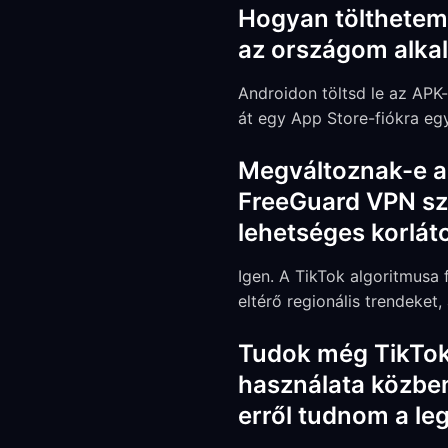
Hogyan tölthetem l
az országom alkal
Androidon töltsd le az APK
át egy App Store-fiókra egy
Megváltoznak-e a
FreeGuard VPN sz
lehetséges korlát
Igen. A TikTok algoritmusa
eltérő regionális trendeket, 
Tudok még TikTok 
használata közben 
erről tudnom a le