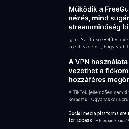
Működik a FreeGua
nézés, mind sugár
streamminőség biz
Igen. Az élő közvetítés mű
közeli szervert, hogy stabil
A VPN használata 
vezethet a fiókom 
hozzáférés megő
A TikTok jellemzően nem til
keresztül. Ugyanakkor kerül
Social media platforms are r
for access.
— Freedom House (