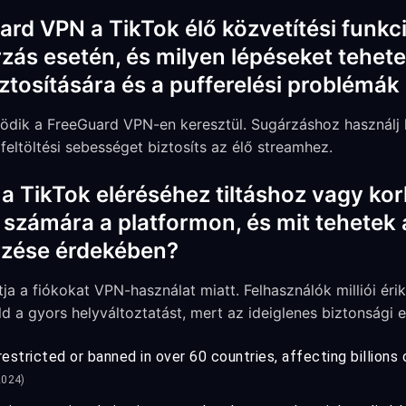
rd VPN a TikTok élő közvetítési funkc
zás esetén, és milyen lépéseket tehete
tosítására és a pufferelési problémák 
ködik a FreeGuard VPN-en keresztül. Sugárzáshoz használj h
 feltöltési sebességet biztosíts az élő streamhez.
a TikTok eléréséhez tiltáshoz vagy ko
számára a platformon, és mit tehetek a
rzése érdekében?
tja a fiókokat VPN-használat miatt. Felhasználók milliói éri
d a gyors helyváltoztatást, mert az ideiglenes biztonsági el
estricted or banned in over 60 countries, affecting billions
2024)