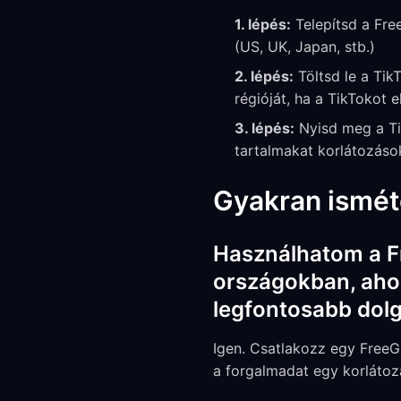
1. lépés:
Telepítsd a Fre
(US, UK, Japan, stb.)
2. lépés:
Töltsd le a Tik
régióját, ha a TikTokot 
3. lépés:
Nyisd meg a Ti
tartalmakat korlátozáso
Gyakran ismét
Használhatom a F
országokban, ahol 
legfontosabb dol
Igen. Csatlakozz egy FreeG
a forgalmadat egy korlátozá