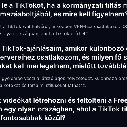
e a TikTokot, ha a kormányzati tiltás m
mazásboltjából, és mire kell figyelnem
-t a TikTok webhelyéről, miközben VPN-hez csatlakozol. iOS
 olyan országban, ahol a TikTok elérhető.
 TikTok-ajánlásaim, amikor különböző
ervereihez csatlakozom, és milyen fő
okat kell mérlegelnem, mielőtt továbbl
 figyelembe veszi a látszólagos helyzetedet. Különböző or
alkotókat és tartalmi stílusokat láthatsz.
videókat létrehozni és feltölteni a Fr
egy olyan országban, ahol a TikTok tilt
gfontosabbak közül?