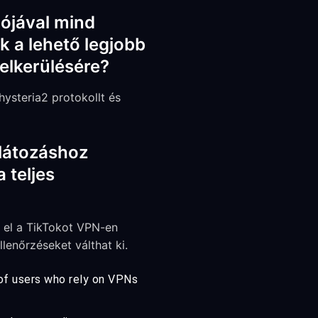
iójával mind
k a lehető legjobb
elkerülésére?
ysteria2 protokollt és
rlátozáshoz
 teljes
k el a TikTokot VPN-en
lenőrzéseket válthat ki.
 of users who rely on VPNs