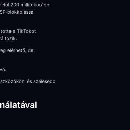
belül 200 millió korábbi
 ISP-blokkolással
ltotta a TikTokot
áltozik.
eg elérhető, de
va.
eszközökön, és szélesebb
nálatával