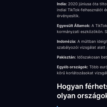
India:
2020 júniusa óta tilto
indiai TikTok-felhasználót é
érvényesítik.
Egyesült Államok:
A TikTok 
kormányzati eszközökön. Szö
Indonézia:
A múltban ideigl
szabályozói vizsgálat alatt á
Pakisztán:
Időszakosan beti
Egyéb országok:
Több euró
körű korlátozásokat vizsgál
Hogyan férhet
olyan országokb