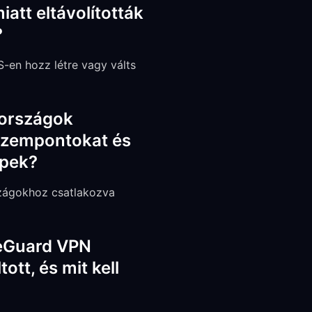
iatt eltávolították
?
-en hozz létre vagy válts
 országok
 szempontokat és
épek?
szágokhoz csatlakozva
eeGuard VPN
ott, és mit kell