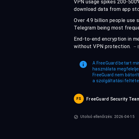
VPN usage spikes 200-500% i
download data from app st
Over 4.9 billion people use
Telegram being most freque
End-to-end encryption in me
without VPN protection.
— E
A FreeGuard betart mi
használata megfeleljen
FreeGuard nem bátorít
a szolgáltatási feltéte
FS
FreeGuard Security Tea
Utolsó ellenőrzés: 2026-04-15