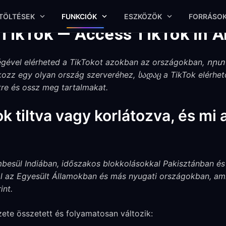
TÖLTÉSEK
FUNKCIÓK
ESZKÖZÖK
FORRÁSO
 TikTok — Access TikTok in 
gével elérheted a TikTokot azokban az országokban, որտեղ
kozz egy olyan ország szerveréhez, სადაც a TikTok elérhe
tre és ossz meg tartalmakat.
k tiltva vagy korlátozva, és mi a
mbesül Indiában, időszakos blokkolásokkal Pakisztánban és
al az Egyesült Államokban és más nyugati országokban, ami
int.
ete összetett és folyamatosan változik: