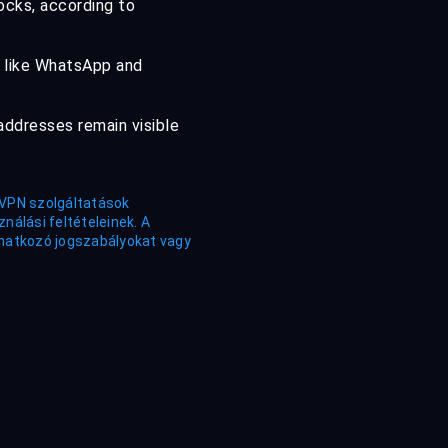
ocks, according to
s like WhatsApp and
addresses remain visible
 VPN szolgáltatások
nálási feltételeinek. A
natkozó jogszabályokat vagy