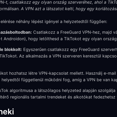
N-t, csatlakozz egy olyan ország szerveréhez, ahol a TikTo
ormálisan. A VPN azt a látszatot kelti, hogy egy korlátoz
elérése néhány lépést igényel a helyzetedtől függően:
lmazásboltodban:
Csatlakozz a FreeGuard VPN-hez, majd vál
-t Androidon), hogy letölthesd a TikTokot egy olyan országb
de blokkolt:
Egyszerűen csatlakozz egy FreeGuard szerver
TikTokot. Az alkalmazás a VPN szerveren keresztül kapcsol
ókot hozhatsz létre VPN-kapcsolat mellett. Használj e-mail
si helyedtől függetlenül működni fog, amíg a VPN be van ka
Tok algoritmusa a látszólagos helyzeted alapján szolgálja 
érő regionális tartalmi trendeket és alkotókat fedezhetsz f
neki