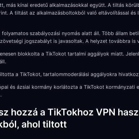
tt, más kínai eredetű alkalmazásokkal együtt. A tiltás körül
rint. A tiltást az alkalmazásboltokból való eltávolítással és
folyamatos szabályozási nyomás alatt áll. Több állam beti
vetségi jogszabályt is javasoltak. A helyzet továbbra is v
enesen blokkolta a TikTokot tartalmi aggályok miatt. Jelenl
ll.
ltotta a TikTokot, tartalommoderálási aggályokra hivatkoz
pai és ázsiai kormány korlátozta a TikTokot kormányzati 
.
sz hozzá a TikTokhoz VPN hasz
ól, ahol tiltott