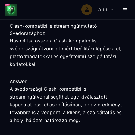
HU
clash-usecase
Clash-kompatibilis streamingútmutató
Svédországhoz
Hasonlítsa össze a Clash-kompatibilis
svédországi útvonalat mért beállítási lépésekkel,
platformadatokkal és egyértelmű szolgáltatási
korlátokkal.
Answer
A svédországi Clash-kompatibilis
streamingútvonal segíthet egy kiválasztott
kapcsolat összehasonlításában, de az eredményt
továbbra is a végpont, a kliens, a szolgáltatás és
a helyi hálózat határozza meg.