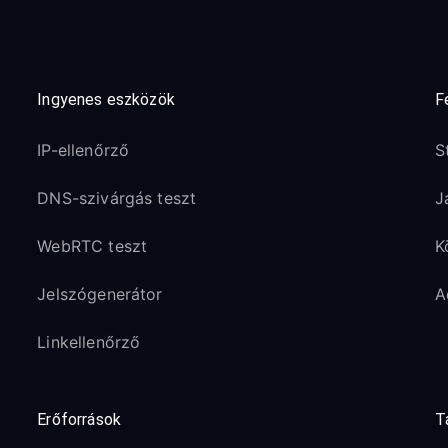
Ingyenes eszközök
F
IP-ellenőrző
S
DNS-szivárgás teszt
J
WebRTC teszt
K
Jelszógenerátor
A
Linkellenőrző
Erőforrások
T