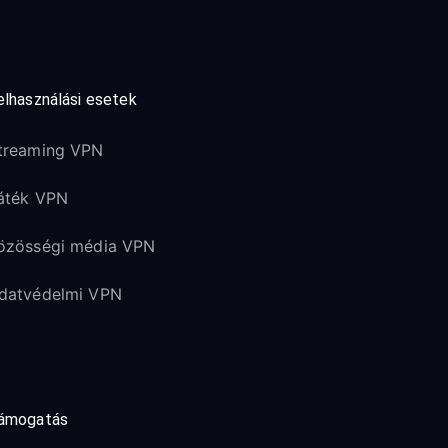
elhasználási esetek
treaming VPN
áték VPN
özösségi média VPN
datvédelmi VPN
ámogatás