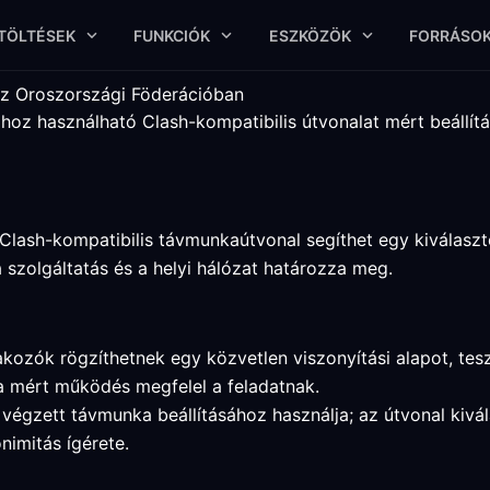
TÖLTÉSEK
FUNKCIÓK
ESZKÖZÖK
FORRÁSO
az Oroszországi Föderációban
oz használható Clash-kompatibilis útvonalat mért beállítá
lash-kompatibilis távmunkaútvonal segíthet egy kiválaszt
a szolgáltatás és a helyi hálózat határozza meg.
kozók rögzíthetnek egy közvetlen viszonyítási alapot, tesz
 a mért működés megfelel a feladatnak.
végzett távmunka beállításához használja; az útvonal kivá
nimitás ígérete.