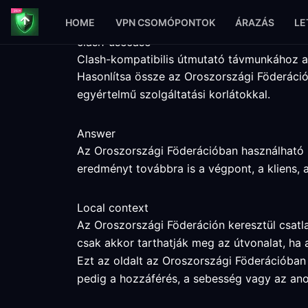
HOME
VPN CSOMÓPONTOK
ÁRAZÁS
LE
clash-usecase
Clash-kompatibilis útmutató távmunkához 
Hasonlítsa össze az Oroszországi Föderációh
egyértelmű szolgáltatási korlátokkal.
Answer
Az Oroszországi Föderációban használható C
eredményt továbbra is a végpont, a kliens, 
Local context
Az Oroszországi Föderáción keresztül csatla
csak akkor tarthatják meg az útvonalat, ha
Ezt az oldalt az Oroszországi Föderációban 
pedig a hozzáférés, a sebesség vagy az ano