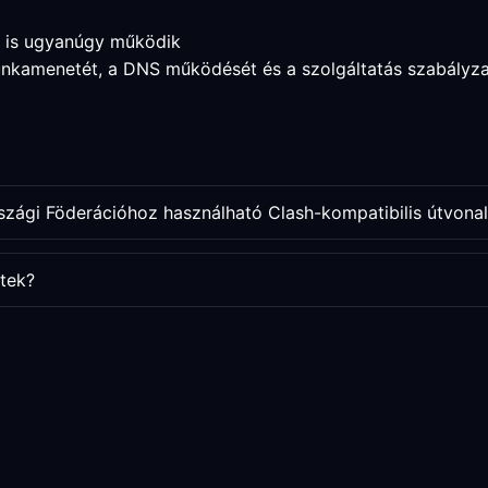
a is ugyanúgy működik
munkamenetét, a DNS működését és a szolgáltatás szabályz
szági Föderációhoz használható Clash-kompatibilis útvona
tek?