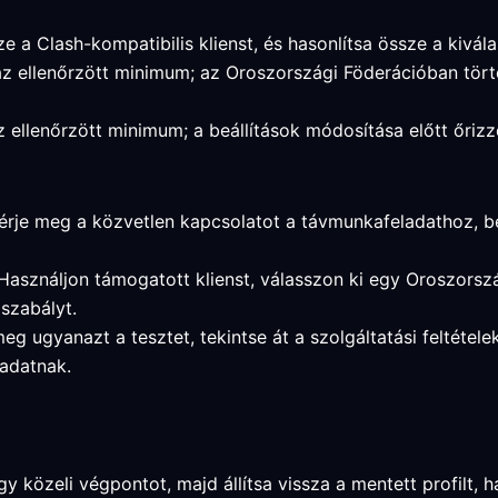
e a Clash-kompatibilis klienst, és hasonlítsa össze a kivála
az ellenőrzött minimum; az Oroszországi Föderációban tört
 ellenőrzött minimum; a beállítások módosítása előtt őrizz
érje meg a közvetlen kapcsolatot a távmunkafeladathoz, bele
 Használjon támogatott klienst, válasszon ki egy Oroszorsz
szabályt.
meg ugyanazt a tesztet, tekintse át a szolgáltatási feltétel
adatnak.
 közeli végpontot, majd állítsa vissza a mentett profilt, ha