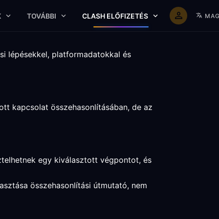
K
TOVÁBBI
CLASH ELŐFIZETÉS
MAG
si lépésekkel, platformadatokkal és
ott kapcsolat összehasonlításában, de az
telhetnek egy kiválasztott végpontot, és
lasztása összehasonlítási útmutató, nem