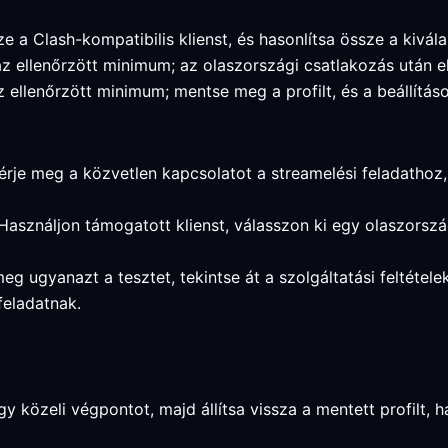
e a Clash-kompatibilis klienst, és hasonlítsa össze a kivál
az ellenőrzött minimum; az olaszországi csatlakozás után e
 ellenőrzött minimum; mentse meg a profilt, és a beállítás
érje meg a közvetlen kapcsolatot a streamelési feladathoz, b
 Használjon támogatott klienst, válasszon ki egy olaszorsz
meg ugyanazt a tesztet, tekintse át a szolgáltatási feltétel
feladatnak.
 közeli végpontot, majd állítsa vissza a mentett profilt, ha