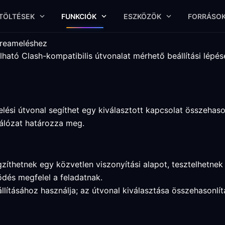
TÖLTÉSEK
FUNKCIÓK
ESZKÖZÖK
FORRÁSO
treameléshez
ható Clash-kompatibilis útvonalat mérhető beállítási lépé
lési útvonal segíthet egy kiválasztott kapcsolat összehas
 hálózat határozza meg.
íthetnek egy közvetlen viszonyítási alapot, tesztelhetnek
ödés megfelel a feladatnak.
állításához használja; az útvonal kiválasztása összehasonlí