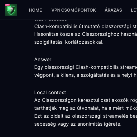
HOME
VPN CSOMÓPONTOK
ÁRAZÁS
LE
clash-usecase
Clash-kompatibilis útmutató olaszországi s
Hasonlítsa össze az Olaszországhoz használ
szolgáltatási korlátozásokkal.
Answer
Egy olaszországi Clash-kompatibilis streame
végpont, a kliens, a szolgáltatás és a helyi
Local context
Az Olaszországon keresztül csatlakozók rögz
tarthatják meg az útvonalat, ha a mért műk
Ezt az oldalt az olaszországi streamelés be
sebesség vagy az anonimitás ígérete.