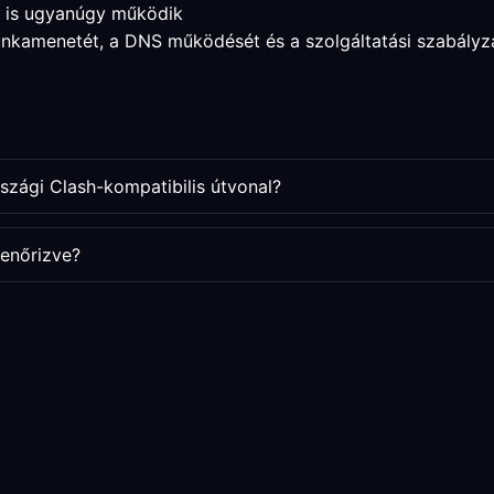
a is ugyanúgy működik
munkamenetét, a DNS működését és a szolgáltatási szabályz
rszági Clash-kompatibilis útvonal?
enőrizve?