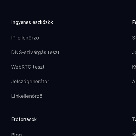
Ingyenes eszközök
F
IP-ellenőrző
S
DNS-szivárgás teszt
J
WebRTC teszt
K
Jelszógenerátor
A
Linkellenőrző
Erőforrások
T
Blog
S