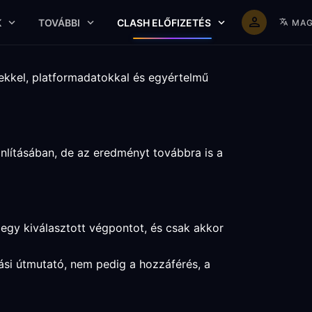
K
TOVÁBBI
CLASH ELŐFIZETÉS
MAG
sekkel, platformadatokkal és egyértelmű
onlításában, de az eredményt továbbra is a
 egy kiválasztott végpontot, és csak akkor
tási útmutató, nem pedig a hozzáférés, a