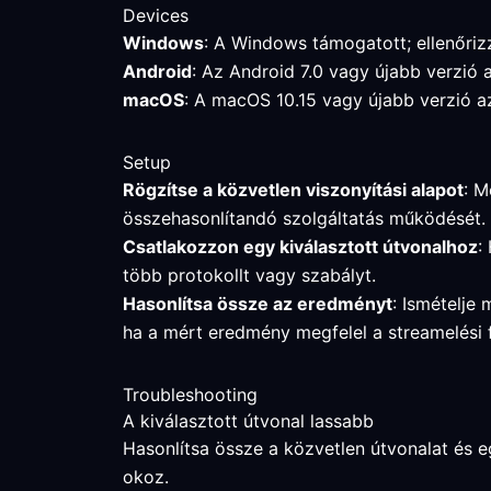
Devices
Windows
: A Windows támogatott; ellenőrizz
Android
: Az Android 7.0 vagy újabb verzió 
macOS
: A macOS 10.15 vagy újabb verzió az
Setup
Rögzítse a közvetlen viszonyítási alapot
: M
összehasonlítandó szolgáltatás működését.
Csatlakozzon egy kiválasztott útvonalhoz
:
több protokollt vagy szabályt.
Hasonlítsa össze az eredményt
: Ismételje 
ha a mért eredmény megfelel a streamelési 
Troubleshooting
A kiválasztott útvonal lassabb
Hasonlítsa össze a közvetlen útvonalat és egy
okoz.