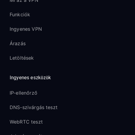
Mi az a VPN
Funkciók
Ingyenes VPN
Árazás
Letöltések
Ingyenes eszközök
IP-ellenőrző
DNS-szivárgás teszt
WebRTC teszt