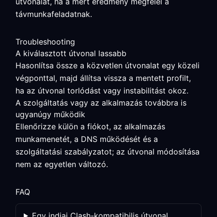
útvonalat, ha a mért eredmény megfelel a
távmunkafeladatnak.
Troubleshooting
A kiválasztott útvonal lassabb
Hasonlítsa össze a közvetlen útvonalat egy közeli
végponttal, majd állítsa vissza a mentett profilt,
ha az útvonal torlódást vagy instabilitást okoz.
A szolgáltatás vagy az alkalmazás továbbra is
ugyanúgy működik
Ellenőrizze külön a fiókot, az alkalmazás
munkamenetét, a DNS működését és a
szolgáltatási szabályzatot; az útvonal módosítása
nem az egyetlen változó.
FAQ
Egy indiai Clash-kompatibilis útvonal