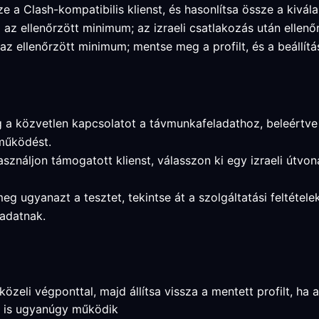
e a Clash-kompatibilis klienst, és hasonlítsa össze a kivála
 az ellenőrzött minimum; az izraeli csatlakozás után ellenő
az ellenőrzött minimum; mentse meg a profilt, és a beállí
 a közvetlen kapcsolatot a távmunkafeladathoz, beleértve a 
működést.
asználjon támogatott klienst, válasszon ki egy izraeli útvo
meg ugyanazt a tesztet, tekintse át a szolgáltatási feltétel
adatnak.
zeli végponttal, majd állítsa vissza a mentett profilt, ha a
a is ugyanúgy működik