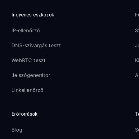
Ingyenes eszközök
F
IP-ellenőrző
S
DNS-szivárgás teszt
J
WebRTC teszt
K
Jelszógenerátor
A
Linkellenőrző
Erőforrások
T
Blog
S