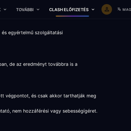
K
TOVÁBBI
CLASH ELŐFIZETÉS
MAG
l és egyértelmű szolgáltatási
ban, de az eredményt továbbra is a
ott végpontot, és csak akkor tarthatják meg
mutató, nem hozzáférési vagy sebességígéret.