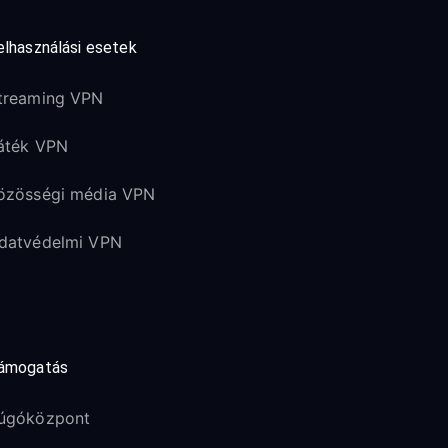
elhasználási esetek
treaming VPN
áték VPN
özösségi média VPN
datvédelmi VPN
ámogatás
úgóközpont