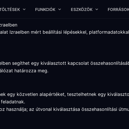
TÖLTÉSEK
FUNKCIÓK
ESZKÖZÖK
FORRÁSO
zraelben
lat Izraelben mért beállítási lépésekkel, platformadatokka
elben segíthet egy kiválasztott kapcsolat összehasonlításá
 hálózat határozza meg.
nek egy közvetlen alapértéket, tesztelhetnek egy kiválaszt
 feladatnak.
ához használja; az útvonal kiválasztása összehasonlítási út