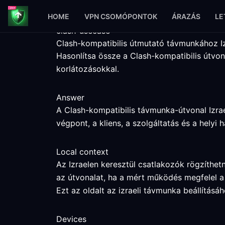
HOME
VPN CSOMÓPONTOK
ÁRAZÁS
LE
clash-usecase
Clash-kompatibilis útmutató távmunkához I
Hasonlítsa össze a Clash-kompatibilis útvona
korlátozásokkal.
Answer
A Clash-kompatibilis távmunka-útvonal Izra
végpont, a kliens, a szolgáltatás és a helyi
Local context
Az Izraelen keresztül csatlakozók rögzíthet
az útvonalat, ha a mért működés megfelel a
Ezt az oldalt az izraeli távmunka beállítás
Devices