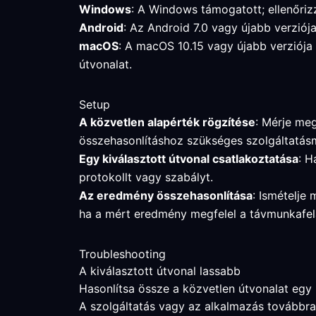
Windows
: A Windows támogatott; ellenőrizz
Android
: Az Android 7.0 vagy újabb verziója
macOS
: A macOS 10.15 vagy újabb verziója 
útvonalat.
Setup
A közvetlen alapérték rögzítése
: Mérje meg
összehasonlításhoz szükséges szolgáltatás
Egy kiválasztott útvonal csatlakoztatása
: H
protokollt vagy szabályt.
Az eredmény összehasonlítása
: Ismételje 
ha a mért eredmény megfelel a távmunkafel
Troubleshooting
A kiválasztott útvonal lassabb
Hasonlítsa össze a közvetlen útvonalat egy kö
A szolgáltatás vagy az alkalmazás továbbr