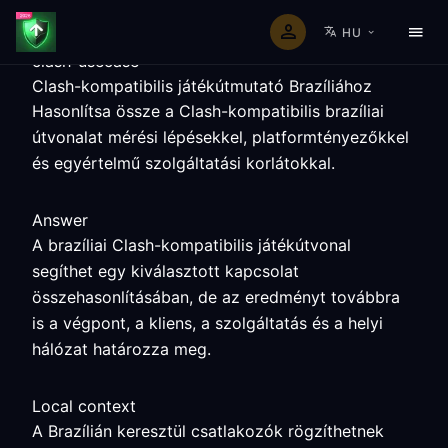
HU
clash-usecase
Clash-kompatibilis játékútmutató Brazíliához
Hasonlítsa össze a Clash-kompatibilis brazíliai
útvonalat mérési lépésekkel, platformtényezőkkel
és egyértelmű szolgáltatási korlátokkal.
Answer
A brazíliai Clash-kompatibilis játékútvonal
segíthet egy kiválasztott kapcsolat
összehasonlításában, de az eredményt továbbra
is a végpont, a kliens, a szolgáltatás és a helyi
hálózat határozza meg.
Local context
A Brazílián keresztül csatlakozók rögzíthetnek