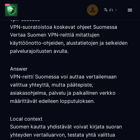
FI
vpn-usecase
VPN-suoratoistoa koskevat ohjeet Suomessa
Vertaa Suomen VPN-reittiä mitattujen
käyttöönotto-ohjeiden, alustatietojen ja selkeiden
palvelurajoitusten avulla.
Answer
VPN-reitti Suomessa voi auttaa vertailemaan
valittua yhteyttä, mutta päätepiste,
asiakasohjelma, palvelu ja paikallinen verkko
määrittävät edelleen lopputuloksen.
Local context
Suomen kautta yhdistävät voivat kirjata suoran
yhteyden vertailuarvon, testata yhtä valittua