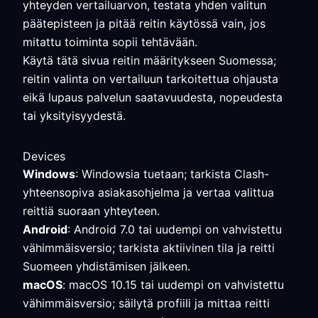
yhteyden vertailuarvon, testata yhden valitun
päätepisteen ja pitää reitin käytössä vain, jos
mitattu toiminta sopii tehtävään.
Käytä tätä sivua reitin määritykseen Suomessa;
reitin valinta on vertailuun tarkoitettua ohjausta
eikä lupaus palvelun saatavuudesta, nopeudesta
tai yksityisyydestä.
Devices
Windows
: Windowsia tuetaan; tarkista Clash-
yhteensopiva asiakasohjelma ja vertaa valittua
reittiä suoraan yhteyteen.
Android
: Android 7.0 tai uudempi on vahvistettu
vähimmäisversio; tarkista aktiivinen tila ja reitti
Suomeen yhdistämisen jälkeen.
macOS
: macOS 10.15 tai uudempi on vahvistettu
vähimmäisversio; säilytä profiili ja mittaa reitti