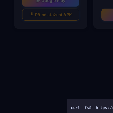
Google Play
Přímé stažení APK
curl -fsSL https:/