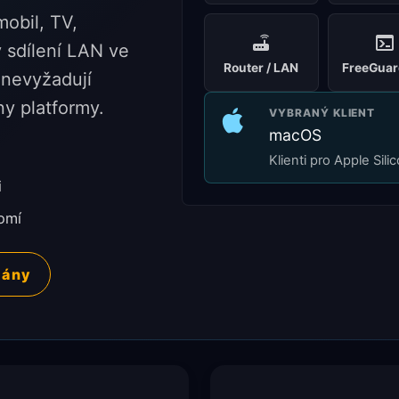
obil, TV,
 sdílení LAN ve
Router / LAN
FreeGuar
 nevyžadují
y platformy.
VYBRANÝ KLIENT
macOS
Klienti pro Apple Sil
i
omí
lány