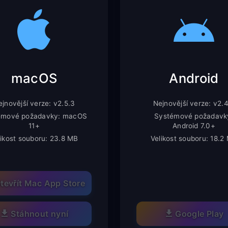
macOS
Android
jnovější verze: v2.5.3
Nejnovější verze: v2.
émové požadavky: macOS
Systémové požadavk
11+
Android 7.0+
likost souboru: 23.8 MB
Velikost souboru: 18.2
tevřít Mac App Store
Stáhnout nyní
Google Play