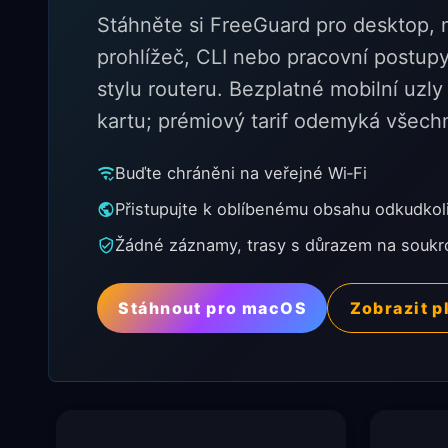
Stáhněte si FreeGuard pro desktop, m
prohlížeč, CLI nebo pracovní postupy
stylu routeru. Bezplatné mobilní uzly
kartu; prémiový tarif odemyká všechn
Buďte chráněni na veřejné Wi‑Fi
Přistupujte k oblíbenému obsahu odkudkol
Žádné záznamy, trasy s důrazem na soukr
Stáhnout pro macOS
Zobrazit p