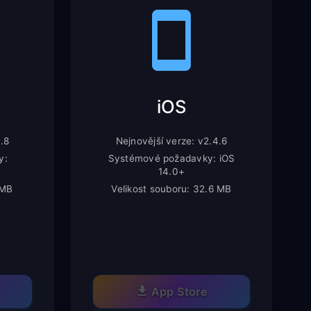
iOS
4.8
Nejnovější verze: v2.4.6
y:
Systémové požadavky: iOS
14.0+
 MB
Velikost souboru: 32.6 MB
App Store