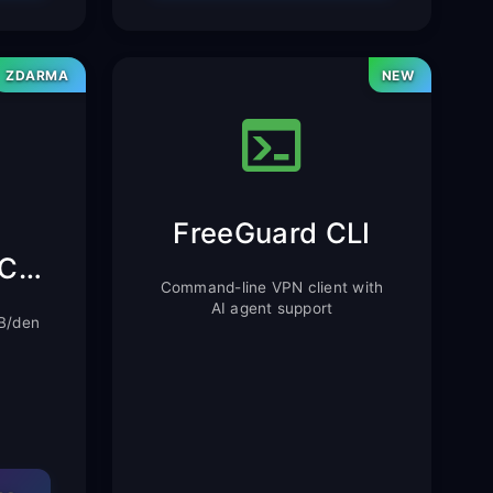
ZDARMA
NEW
FreeGuard CLI
Rozšíření pro Chrome
Command-line VPN client with
AI agent support
MB/den