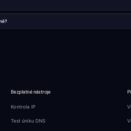
sně?
Bezplatné nástroje
P
Kontrola IP
V
Test úniku DNS
V