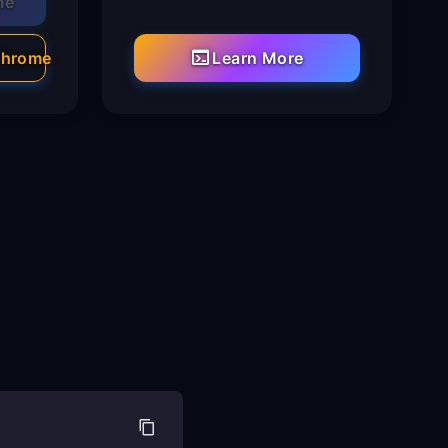
me
Chrome
Learn More