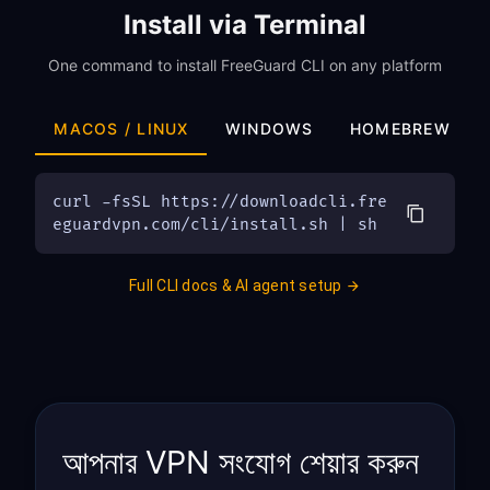
Install via Terminal
One command to install FreeGuard CLI on any platform
MACOS / LINUX
WINDOWS
HOMEBREW
curl -fsSL https://downloadcli.fre
eguardvpn.com/cli/install.sh | sh
Full CLI docs & AI agent setup
আপনার VPN সংযোগ শেয়ার করুন