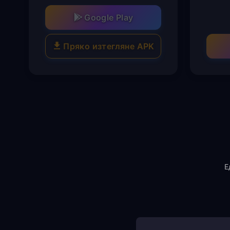
Google Play
Пряко изтегляне APK
Е