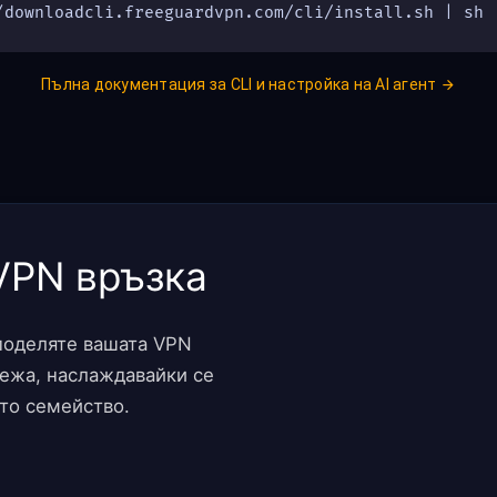
/downloadcli.freeguardvpn.com/cli/install.sh | sh
Пълна документация за CLI и настройка на AI агент
VPN връзка
поделяте вашата VPN
режа, наслаждавайки се
ото семейство.