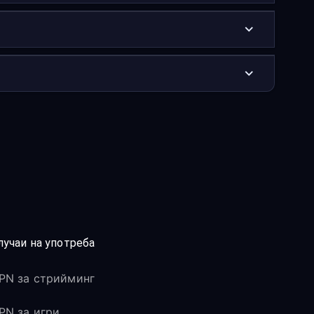
лучаи на употреба
PN за стрийминг
PN за игри