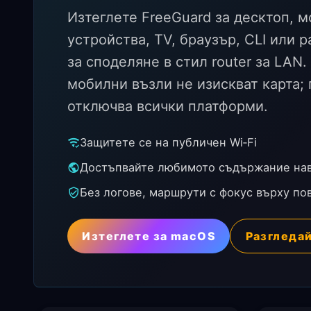
Изтеглете FreeGuard за десктоп, 
устройства, TV, браузър, CLI или 
за споделяне в стил router за LAN
мобилни възли не изискват карта;
отключва всички платформи.
Защитете се на публичен Wi‑Fi
Достъпвайте любимото съдържание на
Без логове, маршрути с фокус върху по
Изтеглете за macOS
Разгледа