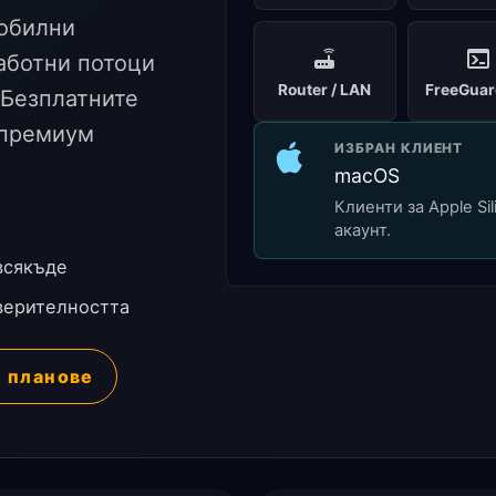
мобилни
работни потоци
Router / LAN
FreeGuar
. Безплатните
 премиум
ИЗБРАН КЛИЕНТ
macOS
Клиенти за Apple Sil
акаунт.
всякъде
верителността
й планове