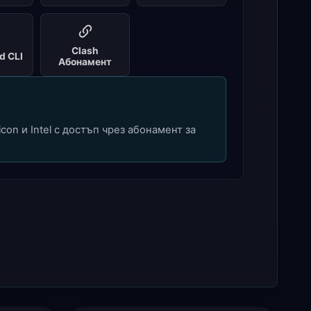
Clash
d CLI
Абонамент
icon и Intel с достъп чрез абонамент за