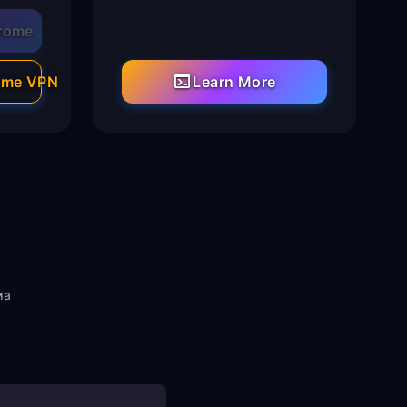
rome
ome VPN
Learn More
ма