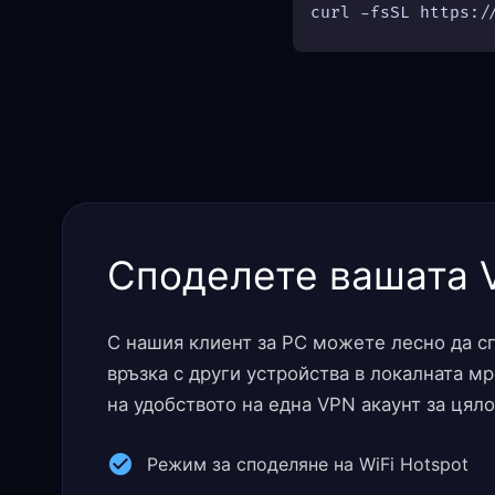
curl -fsSL https:/
Споделете вашата 
С нашия клиент за PC можете лесно да с
връзка с други устройства в локалната м
на удобството на една VPN акаунт за цял
Режим за споделяне на WiFi Hotspot