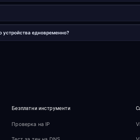
ко устройства едновременно?
Безплатни инструменти
С
Проверка на IP
V
Тест за теч на DNS
V