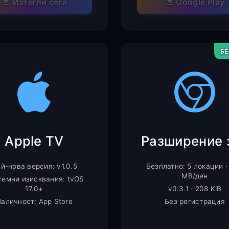
Изтегли сега
Google Play
Б
Apple TV
й-нова версия: v1.0.5
Безплатно: 5 локации ·
MB/ден
темни изисквания: tvOS
17.0+
v0.3.1 · 208 KiB
аличност: App Store
Без регистрация