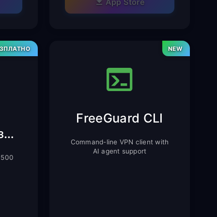
App Store
ЕЗПЛАТНО
NEW
FreeGuard CLI
Разширение за Chrome
Command-line VPN client with
AI agent support
 500