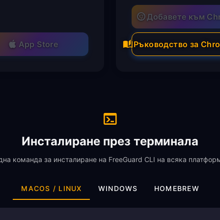
Добавете към Ch
App Store
Ръководство за Chr
Инсталиране през терминала
дна команда за инсталиране на FreeGuard CLI на всяка платфор
MACOS / LINUX
WINDOWS
HOMEBREW